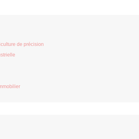
iculture de précision
strielle
mmobilier